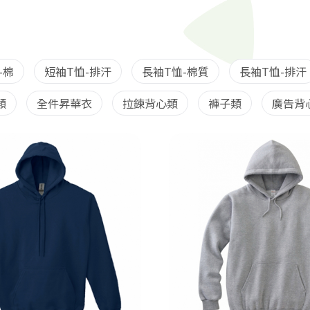
-棉
短袖T恤-排汗
長袖T恤-棉質
長袖T恤-排汗
類
全件昇華衣
拉鍊背心類
褲子類
廣告背