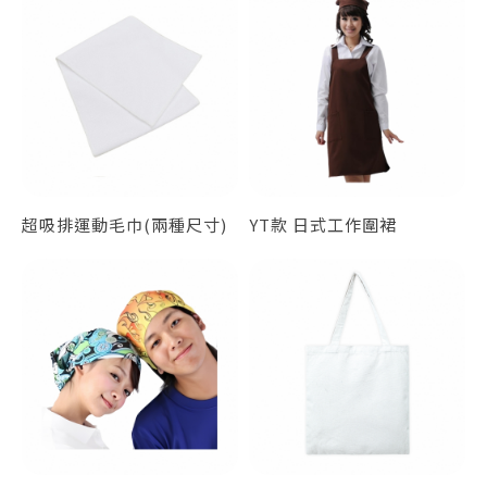
超吸排運動毛巾(兩種尺寸)
YT款 日式工作圍裙