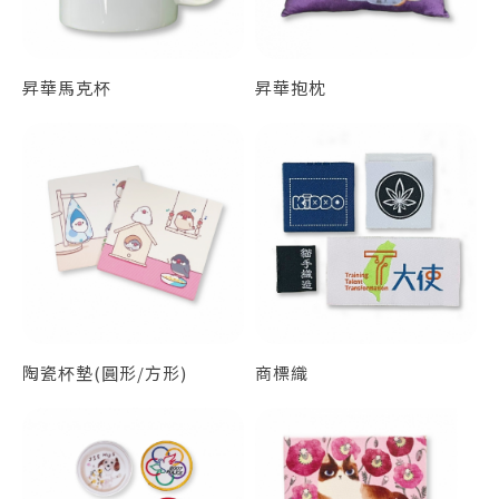
昇華馬克杯
昇華抱枕
陶瓷杯墊(圓形/方形)
商標織