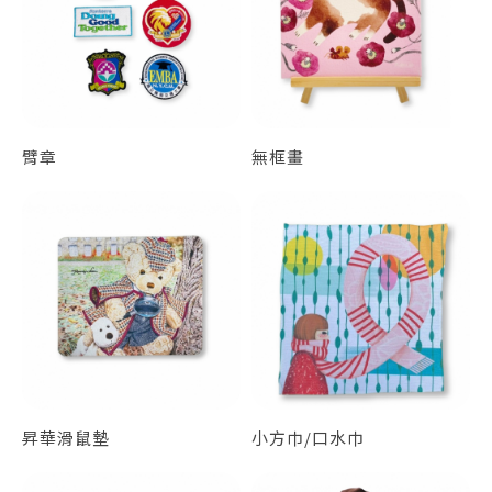
臂章
無框畫
昇華滑鼠墊
小方巾/口水巾