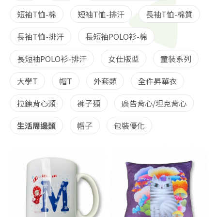
短袖T恤-棉
短袖T恤-排汗
長袖T恤-棉質
長袖T恤-排汗
長短袖POLO衫-棉
長短袖POLO衫-排汗
女仕版型
童裝系列
大學T
帽T
外套類
全件昇華衣
拉鍊背心類
褲子類
廣告背心/坦克背心
生活周邊類
帽子
包裝優化