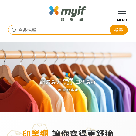
印樂網
讓你穿得更舒適