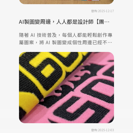
發佈:2025-12-17
AI製圖變周邊，人人都是設計師【團體
服訂做】
隨著 AI 技術普及，每個人都能輕鬆創作專
屬圖案，將 AI 製圖變成個性周邊已經不再
遙不可及。無論你是想把插畫、文字設
計，或是 AI 生成的創意圖案，轉化成 T
shirt、帆布袋、馬克杯、抱枕或手機
發佈:2025-12-03