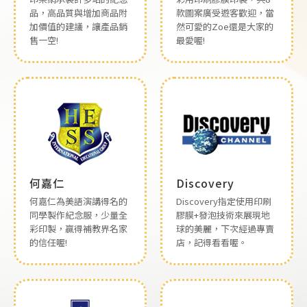
品，高品質與增加商品附
款圖案廣受遊客歡迎，當
加價值的建議，讓產品銷
然可愛的Zoe還是大家的
售一空!
最愛喔!
何嘉仁
Discovery
何嘉仁為美語演講得名的
Discovery指定使用印刷
同學製作紀念服，少量全
膠膜+發泡技術來展現地
彩印製，贏得補教界名家
球的美麗，下次經過專賣
的信任喔!
店，記得看看喔。