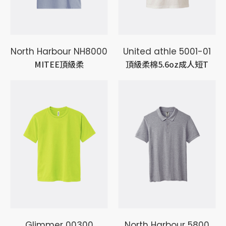
North Harbour NH8000
United athle 5001-01
MITEE頂級柔
頂級柔棉5.6oz成人短T
Glimmer 00300
North Harbour 5800