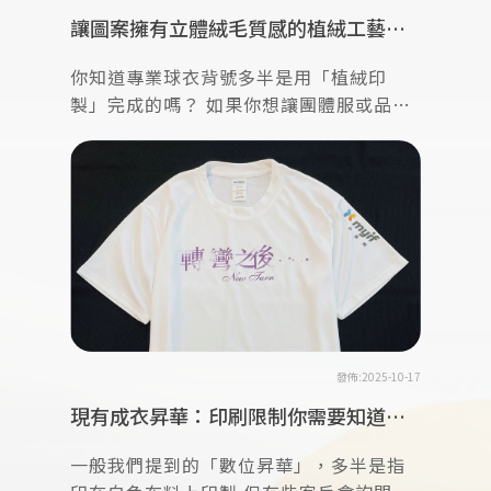
讓圖案擁有立體絨毛質感的植絨工藝
【團體服工廠】
你知道專業球衣背號多半是用「植絨印
製」完成的嗎？ 如果你想讓團體服或品牌
服飾更具質感與觸感，這項印製技術會是
非常有魅力的選擇。 植絨能讓圖案表面呈
現柔軟的絨毛立體層次，在光線下還會散
發細緻的霧面光
發佈:2025-10-17
現有成衣昇華：印刷限制你需要知道的
重點！
一般我們提到的「數位昇華」，多半是指