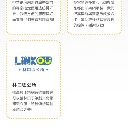
中華電信網路與旅遊部門
麥當勞許多愛心活動與贈
的專案指定使用遠紡排汗
品都由印樂網承製，我們
衣，我們方便的服務與好
很高興能與麥當勞叔叔合
品質讓他們主管都讚賞喔!
作，學到許多品管與製程
的控管，謝謝叔叔!
林口區公所
很高興印樂網有這個機會
可以幫林口子弟戲文化節
印製衣服，體驗傳統與創
新結合之美!