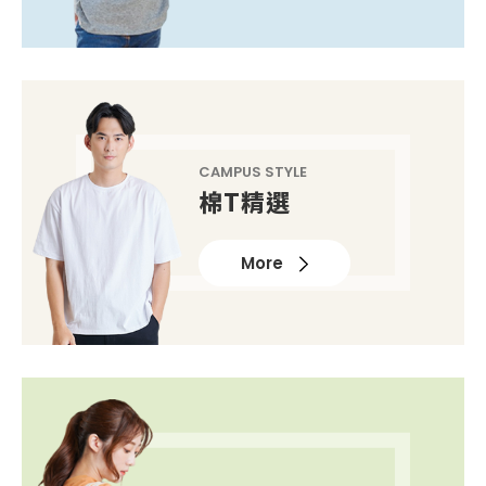
CAMPUS STYLE
棉T精選
More