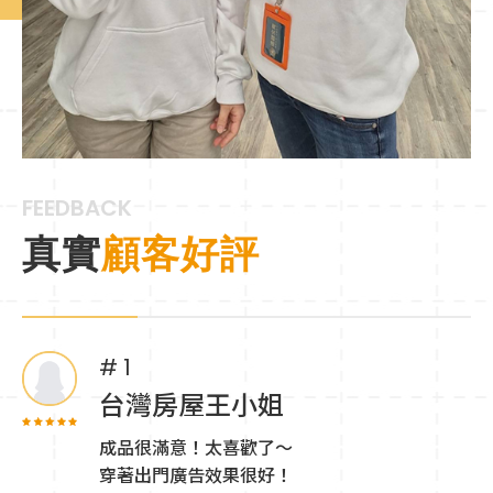
傳
FEEDBACK
真實
顧客好評
# 1
台灣房屋王小姐
成品很滿意！太喜歡了～
穿著出門廣告效果很好！