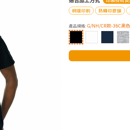
適合加工方式
印製技術資
網版印刷
熱轉印膠膜
G/NH/CR款-36C黑
產品規格: