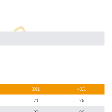
3XL
4XL
71
76