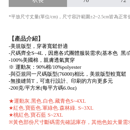
衣長
70
72
*平放尺寸丈量(單位/cm)，尺寸容許範圍±2~2.5cm皆為正常
【產品介紹】
-美規版型，穿著寬鬆舒適
-尺碼齊全S~4L，因應各式團體服裝需求(基本色 黑/白
-100%美國棉，親膚透氣實穿
※ 運動灰：90%棉/10%polyester
-與亞規同一尺碼版型(76000)相比，美規版型較寬鬆
-無接縫筒T，可進行設計、印刷的方向更多元
-200克/平方米(每平方碼6.0oz)
★運動灰.黑色.白色.藏青色S~4XL
★紅色.寶藍色.軍綠色.森林綠. S~3XL
★桃紅色.寶石藍 S~2XL
※黃色部份尺寸斷碼需先確認庫存，其他色如大量需