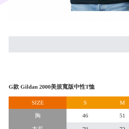
G款 Gildan 2000美規寬版中性T恤
SIZE
S
M
胸
46
51