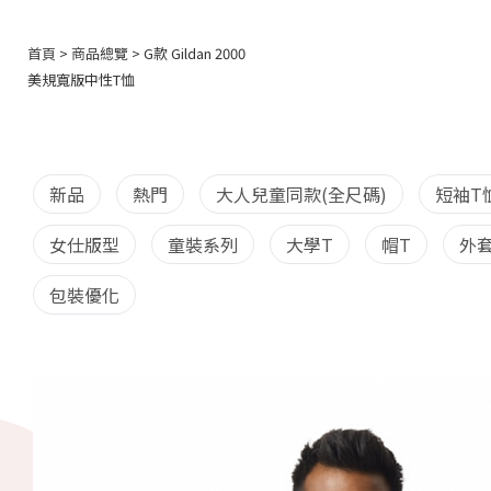
首頁
>
商品總覽
> G款 Gildan 2000
美規寬版中性T恤
新品
熱門
大人兒童同款(全尺碼)
短袖T
女仕版型
童裝系列
大學T
帽T
外
包裝優化