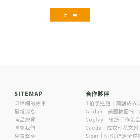
上一頁
SITEMAP
合作夥伴
印樂網的故事
T恤手造館｜獨創成衣
最新消息
Gildan｜美國棉圓筒
商品總覽
Coplay｜繽紛手作包
聯絡我們
Cadda｜成衣印花文
免責聲明
Siser｜NIKE指定全