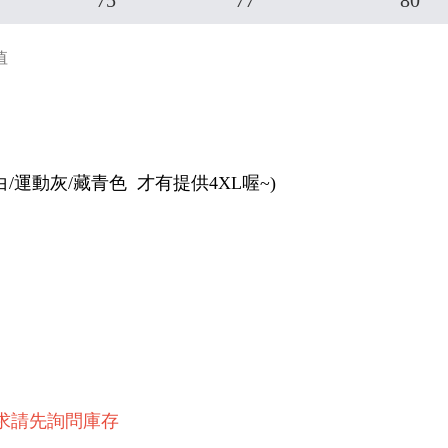
75
77
80
值
/運動灰/藏青色 才有提供4XL喔~)
求請先詢問庫存