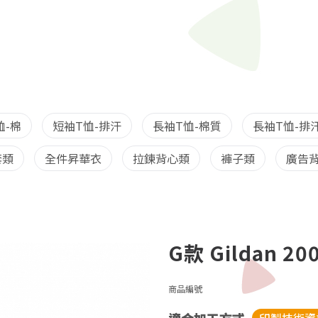
恤-棉
短袖T恤-排汗
長袖T恤-棉質
長袖T恤-排
套類
全件昇華衣
拉鍊背心類
褲子類
廣告背
G款 Gildan 
商品編號