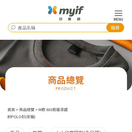
商品總覽
首頁
>
商品總覽
> M款 603剪接涼感
紗POLO衫(女版)