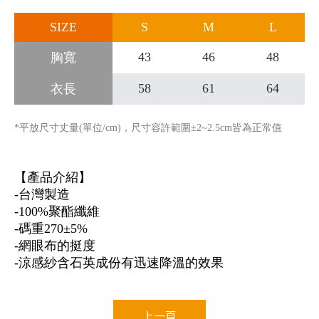
SIZE
S
M
L
43
46
48
胸寬
58
61
64
衣長
*平放尺寸丈量(單位/cm)，尺寸容許範圍±2~2.5cm皆為正常值
【產品介紹】
-台灣製造
-100%聚酯纖維
-碼重270±5%
-網眼布的挺度
-涼感紗含石英成份有迅速降溫的效果
上一頁