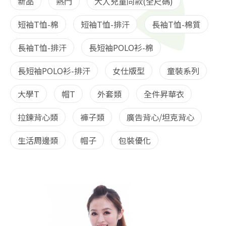
新品
熱門
大人兒童同款(全尺碼)
短袖T恤-棉
短袖T恤-排汗
長袖T恤-棉質
長袖T恤-排汗
長短袖POLO衫-棉
長短袖POLO衫-排汗
女仕版型
童裝系列
大學T
帽T
外套類
全件昇華衣
拉鍊背心類
褲子類
廣告背心/坦克背心
生活周邊類
帽子
包裝優化