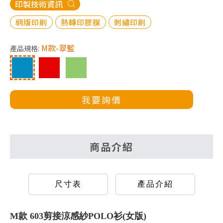
印製技術資訊
網版印刷
熱轉印膠膜
刺繡印刷
M款-翠藍
產品規格:
我要詢價
商品介紹
尺寸表
產品介紹
M款 603剪接涼感紗POLO衫(女版)