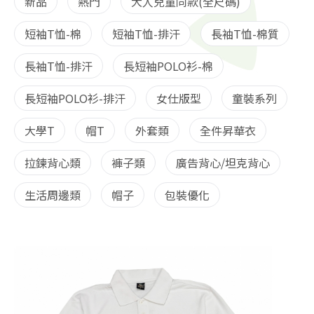
新品
熱門
大人兒童同款(全尺碼)
短袖T恤-棉
短袖T恤-排汗
長袖T恤-棉質
長袖T恤-排汗
長短袖POLO衫-棉
長短袖POLO衫-排汗
女仕版型
童裝系列
大學T
帽T
外套類
全件昇華衣
拉鍊背心類
褲子類
廣告背心/坦克背心
生活周邊類
帽子
包裝優化