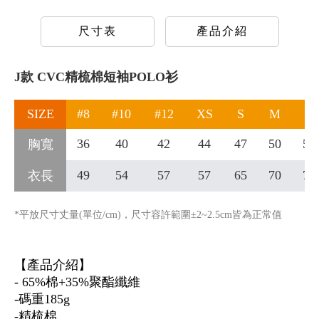
尺寸表
產品介紹
J款 CVC精梳棉短袖POLO衫
SIZE
#8
#10
#12
XS
S
M
L
36
40
42
44
47
50
53
胸寬
49
54
57
57
65
70
72
衣長
*平放尺寸丈量(單位/cm)，尺寸容許範圍±2~2.5cm皆為正常值
【產品介紹】
- 65%棉+35%聚酯纖維
-碼重185g
-精梳棉