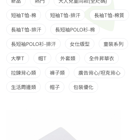
新品
熱門
大人兒童同款(全尺碼)
短袖T恤-棉
短袖T恤-排汗
長袖T恤-棉質
長袖T恤-排汗
長短袖POLO衫-棉
長短袖POLO衫-排汗
女仕版型
童裝系列
大學T
帽T
外套類
全件昇華衣
拉鍊背心類
褲子類
廣告背心/坦克背心
生活周邊類
帽子
包裝優化