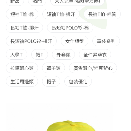
新品
熱門
大人兒童同款(全尺碼)
短袖T恤-棉
短袖T恤-排汗
長袖T恤-棉質
長袖T恤-排汗
長短袖POLO衫-棉
長短袖POLO衫-排汗
女仕版型
童裝系列
大學T
帽T
外套類
全件昇華衣
拉鍊背心類
褲子類
廣告背心/坦克背心
生活周邊類
帽子
包裝優化