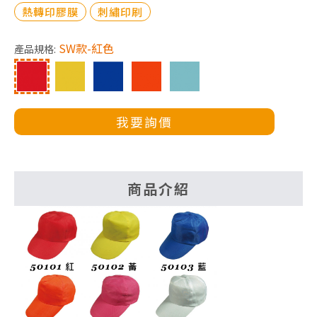
熱轉印膠膜
刺繡印刷
SW款-紅色
產品規格:
我要詢價
商品介紹