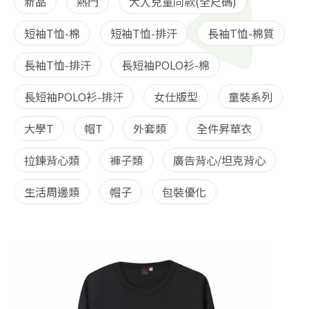
新品
熱門
大人兒童同款(全尺碼)
短袖T恤-棉
短袖T恤-排汗
長袖T恤-棉質
長袖T恤-排汗
長短袖POLO衫-棉
長短袖POLO衫-排汗
女仕版型
童裝系列
大學T
帽T
外套類
全件昇華衣
拉鍊背心類
褲子類
廣告背心/坦克背心
生活周邊類
帽子
包裝優化