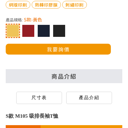
網版印刷
熱轉印膠膜
刺繡印刷
S款-黃色
產品規格:
我要詢價
商品介紹
尺寸表
產品介紹
S款 M105 吸排長袖T恤