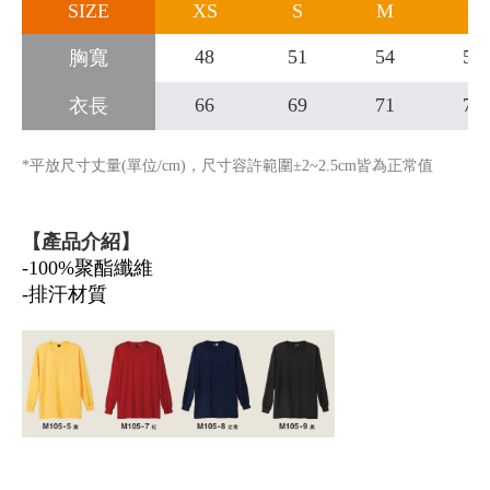
SIZE
XS
S
M
L
48
51
54
56
胸寬
66
69
71
74
衣長
*平放尺寸丈量(單位/cm)，尺寸容許範圍±2~2.5cm皆為正常值
【產品介紹】
-
100%聚酯纖維
-排汗材質