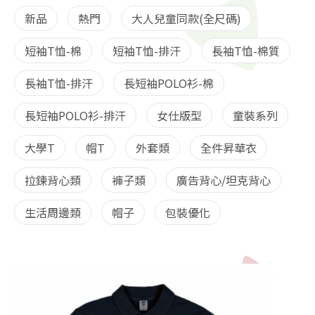
新品
熱門
大人兒童同款(全尺碼)
短袖T恤-棉
短袖T恤-排汗
長袖T恤-棉質
長袖T恤-排汗
長短袖POLO衫-棉
長短袖POLO衫-排汗
女仕版型
童裝系列
大學T
帽T
外套類
全件昇華衣
拉鍊背心類
褲子類
廣告背心/坦克背心
生活周邊類
帽子
包裝優化