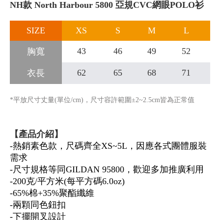
NH款 North Harbour 5800 亞規CVC網眼POLO衫
SIZE
XS
S
M
L
43
46
49
52
胸寬
62
65
68
71
衣長
*平放尺寸丈量(單位/cm)，尺寸容許範圍±2~2.5cm皆為正常值
【產品介紹】
-熱銷素色款，尺碼齊全XS~5L，因應各式團體服裝
需求
-尺寸規格等同GILDAN 95800，歡迎多加推廣利用
-200克/平方米(每平方碼6.0oz)
-65%棉+35%聚酯纖維
-兩顆同色鈕扣
-下擺開叉設計