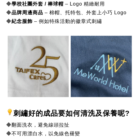
◆
學校社團外套 / 棒球帽
 – Logo 精緻耐用
◆
品牌周邊商品
 – 棉帽、托特包、外套上小巧 Logo
◆
紀念服飾
 – 例如特殊活動的徽章式刺繡
刺繡好的成品要如何清洗及保養呢? 
◆
翻面洗衣，避免線頭拉扯
◆
不可用漂白水，以免線色褪變