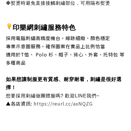
◆
熨燙時避免直接接觸刺繡部位，可用隔布熨燙
印樂網刺繡服務特色
採用電腦刺繡高精度機台，線跡細緻、顏色穩定
專業示意圖服務，確保圖案在實品上比例恰當
適用於T恤、 Polo 衫、帽子、背心、外套、托特包 等
多種商品
如果想讓制服更有質感、耐穿耐看，刺繡是很好選
擇！
想要採用刺繡做團體服嗎? 歡迎LINE我們~ 
▲各店資訊:
https://reurl.cc/axNQZG