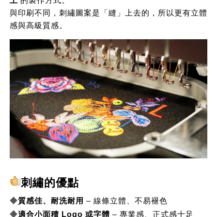
上
 的製作方式。
與印刷不同，刺繡圖案是「縫」上去的，所以更有立體
感與高級質感。
刺繡的優點
◆
質感佳、耐洗耐用
 – 線條立體、不易褪色
◆
適合小面積 Logo 或字體
 – 專業感、正式感十足