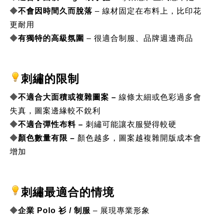
◆
不會因時間久而脫落
 – 線材固定在布料上，比印花
更耐用
◆
有獨特的高級氛圍
 – 很適合制服、品牌週邊商品
刺繡的限制
◆
不適合大面積或複雜圖案 – 
線條太細或色彩過多會
失真，圖案邊緣較不銳利
◆
不適合彈性布料 – 
刺繡可能讓衣服變得較硬
◆
顏色數量有限 – 
顏色越多，圖案越複雜開版成本會
增加
刺繡最適合的情境
◆
企業 Polo 衫 / 制服
 – 展現專業形象