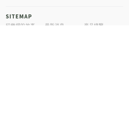
SITEMAP
印樂網的故事
最新消息
商品總覽
聯絡我們
免責聲明
隱私權政策
合作夥伴
T恤手造館｜獨創成衣印花觀光工廠
Gildan｜美國棉圓筒T第一品牌
Coplay｜繽紛手作包品牌
Cadda｜成衣印花文創協會
Siser｜NIKE指定全球膠膜品牌
Pinkoi｜印樂網圓夢館
Copyright © All Rights Reserved by 印樂網