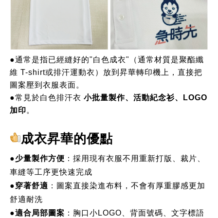
●通常是指已經縫好的"白色成衣"（通常材質是聚酯纖
維 T-shirt或排汗運動衣）
放到昇華轉印機上，直接把
圖案壓到衣服表面。
●常見於白色排汗衣
小批量製作、活動紀念衫、LOGO
加印
。
成衣昇華的優點
●
少量製作方便
：採用現有衣服不用重新打版、裁片、
車縫等工序更快速完成
●
穿著舒適
：圖案直接染進布料，不會有厚重膠感更加
舒適耐洗
●
適合局部圖案
：胸口小LOGO、背面號碼、文字標語