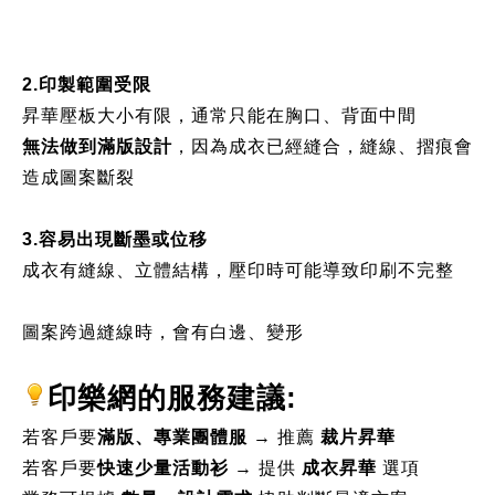
2.印製範圍受限
昇華壓板大小有限，通常只能在胸口、背面中間
無法做到滿版設計
，因為成衣已經縫合，縫線、摺痕會
造成圖案斷裂
3.容易出現斷墨或位移
成衣有縫線、立體結構，壓印時可能導致印刷不完整
圖案跨過縫線時，會有白邊、變形
印樂網的服務建議: 
若客戶要
滿版、專業團體服
 → 推薦 
裁片昇華
若客戶要
快速少量活動衫
 → 提供 
成衣昇華
 選項