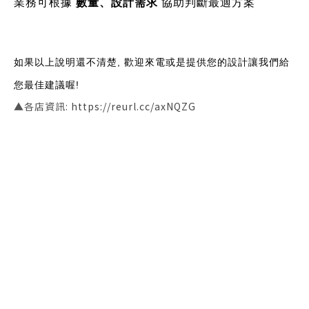
業務可根據 
數量、設計需求
 協助判斷最適方案
如果以上說明還不清楚, 歡迎來電或是提供您的設計讓我們給
您最佳建議喔!
▲各店資訊:
https://reurl.cc/axNQZG